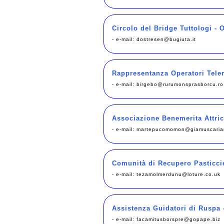
Circolo del Bridge Tuttologi - O
- e-mail:
dostresen@bugiuta.it
Rappresentanza Operatori Telem
- e-mail:
birgebo@rurumonsprasborcu.ro
Associazione Benemerita Attrici
- e-mail:
martepucomomon@giamuscariam
Comunità di Recupero Pasticcie
- e-mail:
tezamolmerdunu@loture.co.uk
Assistenza Guidatori di Ruspa 
- e-mail:
facamitusborspre@gopape.biz