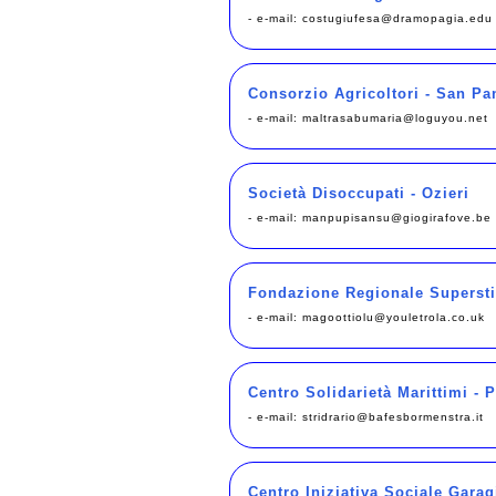
- e-mail:
costugiufesa@dramopagia.edu
Consorzio Agricoltori - San Pa
- e-mail:
maltrasabumaria@loguyou.net
Società Disoccupati - Ozieri
- e-mail:
manpupisansu@giogirafove.be
Fondazione Regionale Superstit
- e-mail:
magoottiolu@youletrola.co.uk
Centro Solidarietà Marittimi - 
- e-mail:
stridrario@bafesbormenstra.it
Centro Iniziativa Sociale Garagi