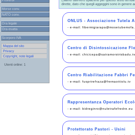
Proverbi
(Siamo davvero spiacenti per questo testo terribi
dirette, dato che quegli aggeggini sono in genere a
Morse conv.
NATO conv.
ONLUS - Associazione Tutela An
Ora legale
- e-mail:
fibermigiarapa@mosetubemofa.
Ora esatta
Scorporo IVA
Mappa del sito
Centro di Disintossicazione Flo
Privacy
- e-mail:
chicicepa@satramorstrisbadu.t
Copyright, note legali
Utenti online: 1
Centro Riabilitazione Fabbri Fe
- e-mail:
fusprirefraza@fremaottiolu.tv
Rappresentanza Operatori Ecol
- e-mail:
bidreginro@nuletrafefredre.eu
Protettorato Pastori - Usini