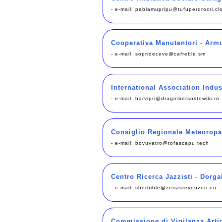
- e-mail:
pablamupripu@tufuperdrocri.cl
Cooperativa Manutentori - Arm
- e-mail:
soprideceve@cafreble.sm
International Association Indus
- e-mail:
barvipri@draginbersostowiki.ro
Consiglio Regionale Meteoropa
- e-mail:
bovuvatro@tofascapu.tech
Centro Ricerca Jazzisti - Dorga
- e-mail:
sborbible@zeriasteyouzeti.eu
Commissione di Vigilanza Artig