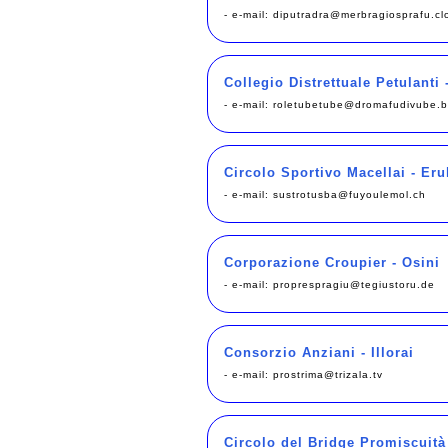
- e-mail:
diputradra@merbragiosprafu.cl
Collegio Distrettuale Petulanti
- e-mail:
roletubetube@dromafudivube.
Circolo Sportivo Macellai - Eru
- e-mail:
sustrotusba@fuyoulemol.ch
Corporazione Croupier - Osini
- e-mail:
proprespragiu@tegiustoru.de
Consorzio Anziani - Illorai
- e-mail:
prostrima@trizala.tv
Circolo del Bridge Promiscuità 