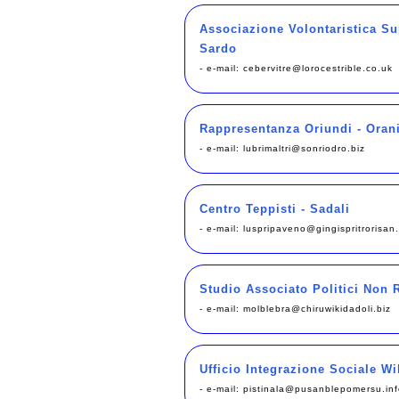
Associazione Volontaristica Sup
Sardo
- e-mail:
cebervitre@lorocestrible.co.uk
Rappresentanza Oriundi - Oran
- e-mail:
lubrimaltri@sonriodro.biz
Centro Teppisti - Sadali
- e-mail:
luspripaveno@gingispritrorisan.
Studio Associato Politici Non 
- e-mail:
molblebra@chiruwikidadoli.biz
Ufficio Integrazione Sociale Wi
- e-mail:
pistinala@pusanblepomersu.inf