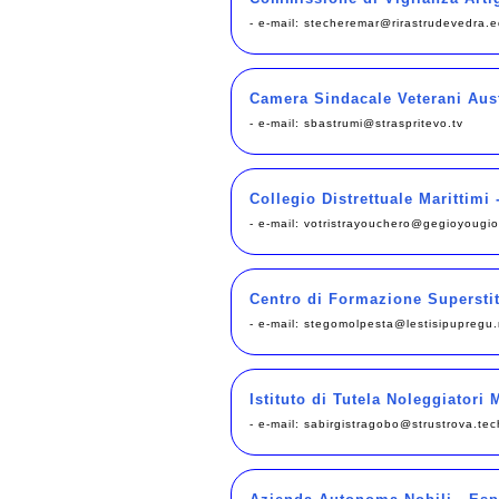
- e-mail:
stecheremar@rirastrudevedra.
Camera Sindacale Veterani Aust
- e-mail:
sbastrumi@straspritevo.tv
Collegio Distrettuale Marittimi 
- e-mail:
votristrayouchero@gegioyougio
Centro di Formazione Superstit
- e-mail:
stegomolpesta@lestisipupregu.
Istituto di Tutela Noleggiatori
- e-mail:
sabirgistragobo@strustrova.tec