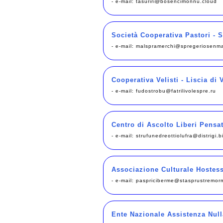
- e-mail:
tasuriri@bosencimonnu.cloud
Società Cooperativa Pastori - S
- e-mail:
malspramerchi@spregeriosenm
Cooperativa Velisti - Liscia di 
- e-mail:
fudostrobu@fatrilivolespre.ru
Centro di Ascolto Liberi Pensat
- e-mail:
strufunedreottiolufra@distrigi.b
Associazione Culturale Hostes
- e-mail:
paspriciberme@stasprustremor
Ente Nazionale Assistenza Null