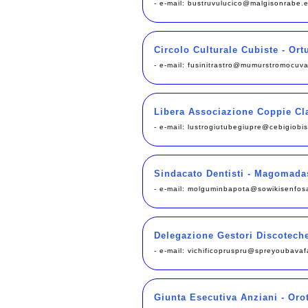
- e-mail:
bustruvulucico@malgisonrabe.
Circolo Culturale Cubiste - Ort
- e-mail:
fusinitrastro@mumurstromocuva
Libera Associazione Coppie Cla
- e-mail:
lustrogiutubegiupre@cebigiobi
Sindacato Dentisti - Magomada
- e-mail:
molguminbapota@sowikisenfosa
Delegazione Gestori Discoteche
- e-mail:
vichificopruspru@spreyoubavafa
Giunta Esecutiva Anziani - Orot