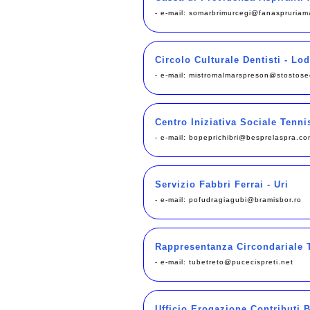
- e-mail:
somarbrimurcegi@fanaspruriam
Circolo Culturale Dentisti - Lo
- e-mail:
mistromalmarspreson@stostosec
Centro Iniziativa Sociale Tennis
- e-mail:
bopeprichibri@besprelaspra.co
Servizio Fabbri Ferrai - Uri
- e-mail:
pofudragiagubi@bramisbor.ro
Rappresentanza Circondariale T
- e-mail:
tubetreto@pucecispreti.net
Ufficio Erogazione Contributi 