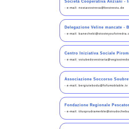
Società Cooperativa Anziani - I
- e-mail:
nostavostreva@bestrestu.de
Delegazione Veline mancate - B
- e-mail:
banechebi@stosteyoufotredra.
Centro Iniziativa Sociale Pirom
- e-mail:
votubedovestraria@vegiostredo
Associazione Soccorso Soubret
- e-mail:
bergiutebodu@fofumoblable.tv
Fondazione Regionale Pescator
- e-mail:
tilusprudramerble@strudochebu