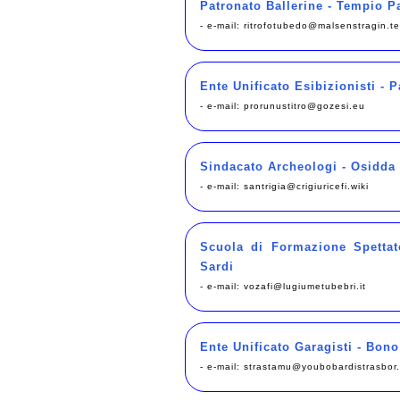
Patronato Ballerine - Tempio P
- e-mail:
ritrofotubedo@malsenstragin.t
Ente Unificato Esibizionisti - P
- e-mail:
prorunustitro@gozesi.eu
Sindacato Archeologi - Osidda
- e-mail:
santrigia@crigiuricefi.wiki
Scuola di Formazione Spettato
Sardi
- e-mail:
vozafi@lugiumetubebri.it
Ente Unificato Garagisti - Bono
- e-mail:
strastamu@youbobardistrasbor.