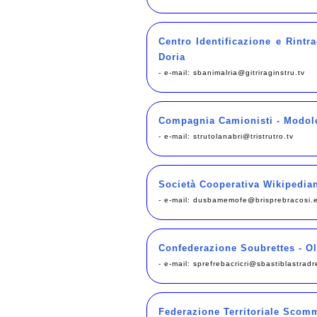
Centro Identificazione e Rintr
Doria
- e-mail:
sbanimalria@gitriraginstru.tv
Compagnia Camionisti - Modol
- e-mail:
strutolanabri@tristrutro.tv
Società Cooperativa Wikipedian
- e-mail:
dusbamemofe@brisprebracosi.
Confederazione Soubrettes - Ol
- e-mail:
sprefrebacricri@sbastiblastradr
Federazione Territoriale Scomme