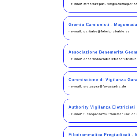
- e-mail:
strostozepufuti@giucumolper.c
Gremio Camionisti - Magomad
- e-mail:
garitube@foloriprububle.es
Associazione Benemerita Geome
- e-mail:
decatrisbacadra@frasefufestub
Commissione di Vigilanza Garag
- e-mail:
stetuspra@fuvastadra.de
Authority Vigilanza Elettricisti
- e-mail:
tudospresawikifra@stanune.ed
Filodrammatica Pregiudicati -