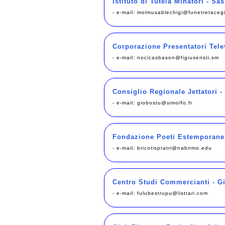
Istituto di Tutela Minatori - Sas
- e-mail:
molmusablechigi@funetretacegi
Corporazione Presentatori Telev
- e-mail:
nocicasbason@figiusensti.sm
Consiglio Regionale Jettatori -
- e-mail:
giobostu@simolfo.fr
Fondazione Poeti Estemporane
- e-mail:
bricotispratri@nabirmo.edu
Centro Studi Commercianti - G
- e-mail:
fulubestrupu@listrari.com