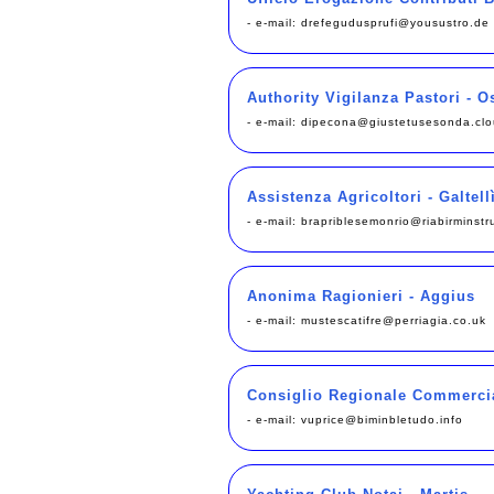
- e-mail:
drefegudusprufi@yousustro.de
Authority Vigilanza Pastori - O
- e-mail:
dipecona@giustetusesonda.cl
Assistenza Agricoltori - Galtell
- e-mail:
brapriblesemonrio@riabirminstr
Anonima Ragionieri - Aggius
- e-mail:
mustescatifre@perriagia.co.uk
Consiglio Regionale Commercial
- e-mail:
vuprice@biminbletudo.info