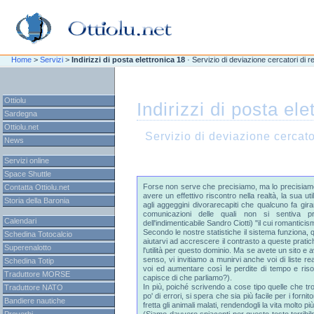
\n
\n
Home
>
Servizi
>
Indirizzi di posta elettronica 18
· Servizio di deviazione cercatori di re
Ottiolu
Indirizzi di posta ele
Sardegna
Ottiolu.net
Servizio di deviazione cercator
News
Servizi online
Space Shuttle
Forse non serve che precisiamo, ma lo precisiam
Contatta Ottiolu.net
avere un effettivo riscontro nella realtà, la sua u
Storia della Baronia
agli aggeggini divorarecapiti che qualcuno fa girar
comunicazioni delle quali non si sentiva p
Calendari
dell'indimenticabile Sandro Ciotti) "il cui romantic
Secondo le nostre statistiche il sistema funziona, qu
Schedina Totocalcio
aiutarvi ad accrescere il contrasto a queste pratic
Superenalotto
l'utilità per questo dominio. Ma se avete un sito e 
senso, vi invitiamo a munirvi anche voi di liste re
Schedina Totip
voi ed aumentare così le perdite di tempo e ris
Traduttore MORSE
capisce di che parliamo?).
In più, poiché scrivendo a cose tipo quelle che tr
Traduttore NATO
po' di errori, si spera che sia più facile per i fornit
Bandiere nautiche
fretta gli animali malati, rendendogli la vita molto più 