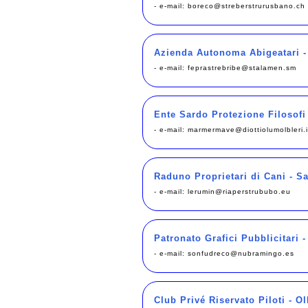
- e-mail:
boreco@streberstrurusbano.ch
Azienda Autonoma Abigeatari -
- e-mail:
feprastrebribe@stalamen.sm
Ente Sardo Protezione Filosofi 
- e-mail:
marmermave@diottiolumolbleri.
Raduno Proprietari di Cani - S
- e-mail:
lerumin@riaperstrububo.eu
Patronato Grafici Pubblicitari 
- e-mail:
sonfudreco@nubramingo.es
Club Privé Riservato Piloti - Ol