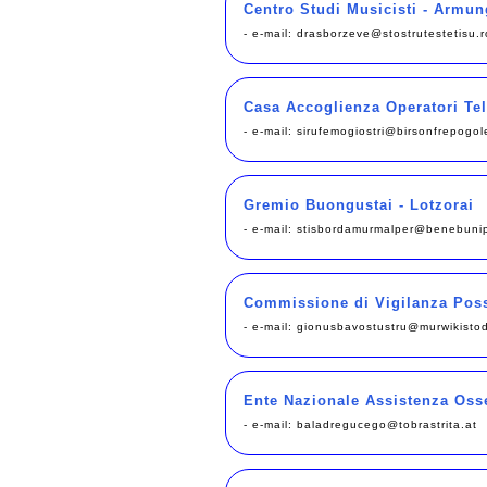
Centro Studi Musicisti - Armun
- e-mail:
drasborzeve@stostrutestetisu.r
Casa Accoglienza Operatori Tel
- e-mail:
sirufemogiostri@birsonfrepogol
Gremio Buongustai - Lotzorai
- e-mail:
stisbordamurmalper@benebunip
Commissione di Vigilanza Poss
- e-mail:
gionusbavostustru@murwikistod
Ente Nazionale Assistenza Osse
- e-mail:
baladregucego@tobrastrita.at