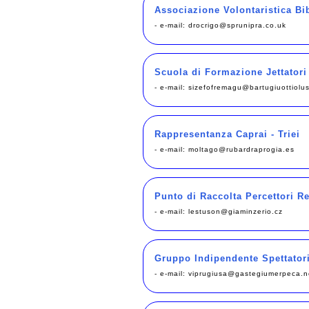
Associazione Volontaristica Bibl
- e-mail:
drocrigo@sprunipra.co.uk
Scuola di Formazione Jettator
- e-mail:
sizefofremagu@bartugiuottiolu
Rappresentanza Caprai - Triei
- e-mail:
moltago@rubardraprogia.es
Punto di Raccolta Percettori Red
- e-mail:
lestuson@giaminzerio.cz
Gruppo Indipendente Spettatori
- e-mail:
viprugiusa@gastegiumerpeca.n