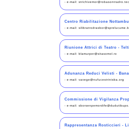
- e-mail:
strichivemor@robasontradro.te
Centro Riabilitazione Nottambu
- e-mail:
silibratrodrasbor@sprelucume.
Riunione Attrici di Teatro - Telt
- e-mail:
blamurper@sitasomol.ro
Adunanza Reduci Velisti - Bana
- e-mail:
vavege@nufucestrinisba.org
Commissione di Vigilanza Propri
- e-mail:
sborsenpemordife@dudutibupo
Rappresentanza Rosticcieri - L