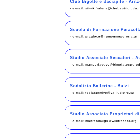
Club Bigotte e Baciapile - Aritz
- e-mail:
stiwikifralune@chebeottioludu.f
Scuola di Formazione Peracotta
- e-mail:
pragioce@numonmeperrefa.at
Studio Associato Seccatori - A
- e-mail:
manperfavuvo@bimefatostru.e
Sodalizio Ballerine - Bulzi
- e-mail:
toblastemive@valilucistro.cz
Studio Associato Proprietari di
- e-mail:
moltronimugu@wikifresbor.org