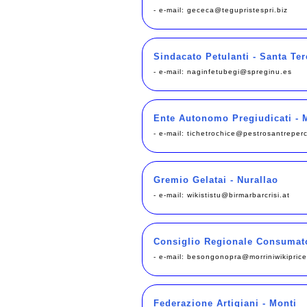
- e-mail:
gececa@tegupristespri.biz
Sindacato Petulanti - Santa Ter
- e-mail:
naginfetubegi@spreginu.es
Ente Autonomo Pregiudicati - M
- e-mail:
tichetrochice@pestrosantreper
Gremio Gelatai - Nurallao
- e-mail:
wikististu@birmarbarcrisi.at
Consiglio Regionale Consumato
- e-mail:
besongonopra@morriniwikiprice
Federazione Artigiani - Monti