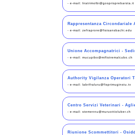
- e-mail:
liratrimolbi@gosprisprebarsta.it
Rappresentanza Circondariale A
- e-mail:
zefraprore@fisisansbachi.edu
Unione Accompagnatrici - Sedi
- e-mail:
mucupibo@mifistremalcubo.ch
Authority Vigilanza Operatori T
- e-mail:
labrifraluru@fisprimuginstu.tv
Centro Servizi Veterinari - Agli
- e-mail:
stemennu@muruottioluber.ch
Riunione Scommettitori - Osid