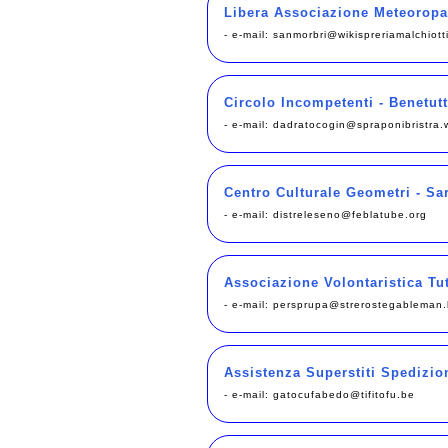
Libera Associazione Meteoropat
- e-mail:
sanmorbri@wikispreriamalchiott
Circolo Incompetenti - Benetutt
- e-mail:
dadratocogin@spraponibristra.w
Centro Culturale Geometri - S
- e-mail:
distreleseno@feblatube.org
Associazione Volontaristica Tu
- e-mail:
persprupa@strerostegableman
Assistenza Superstiti Spedizion
- e-mail:
gatocufabedo@tifitofu.be