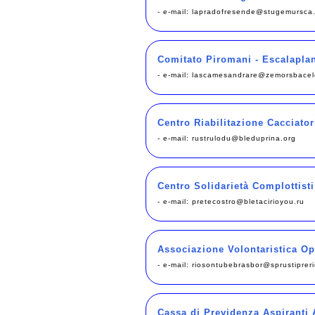
- e-mail:
lapradofresende@stugemursca
Comitato Piromani - Escalapla
- e-mail:
lascamesandrare@zemorsbacel
Centro Riabilitazione Cacciatori
- e-mail:
rustrulodu@bleduprina.org
Centro Solidarietà Complottisti
- e-mail:
pretecostro@bletacirioyou.ru
Associazione Volontaristica Ope
- e-mail:
riosontubebrasbor@sprustiprer
Cassa di Previdenza Aspiranti 