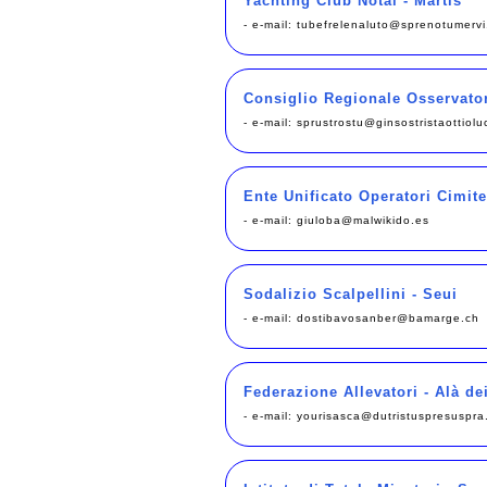
Yachting Club Notai - Martis
- e-mail:
tubefrelenaluto@sprenotumerv
Consiglio Regionale Osservato
- e-mail:
sprustrostu@ginsostristaottiolu
Ente Unificato Operatori Cimite
- e-mail:
giuloba@malwikido.es
Sodalizio Scalpellini - Seui
- e-mail:
dostibavosanber@bamarge.ch
Federazione Allevatori - Alà de
- e-mail:
yourisasca@dutristuspresuspra