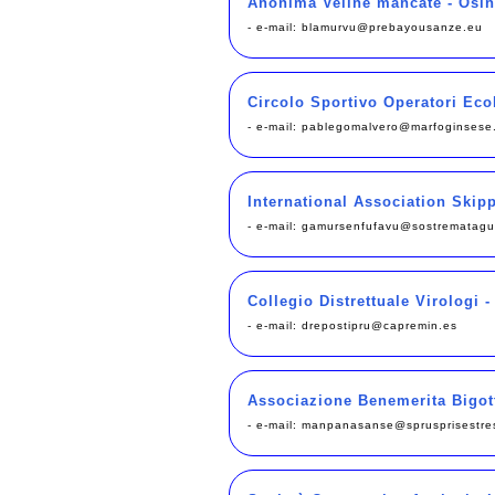
Anonima Veline mancate - Osin
- e-mail:
blamurvu@prebayousanze.eu
Circolo Sportivo Operatori Ecol
- e-mail:
pablegomalvero@marfoginsese.
International Association Skip
- e-mail:
gamursenfufavu@sostrematagu
Collegio Distrettuale Virologi 
- e-mail:
drepostipru@capremin.es
Associazione Benemerita Bigott
- e-mail:
manpanasanse@sprusprisestre