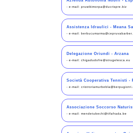
Azienda Autonoma Nobili - Esp
- e-mail:
pruwikimorpa@ducrispre.biz
Assistenza Idraulici - Meana S
- e-mail:
berbucumarma@cepruvabarber
Delegazione Oriundi - Arzana
- e-mail:
chigadudofre@strugelesca.eu
Società Cooperativa Tennisti -
- e-mail:
cristroriamurbebla@berpugiotri
Associazione Soccorso Naturis
- e-mail:
mendetubechi@tifafrada.be