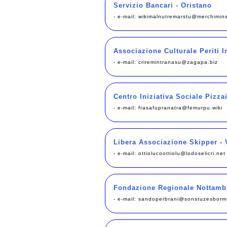
Servizio Bancari - Oristano
- e-mail:
wikimalnutremarstu@merchimins
Associazione Culturale Periti I
- e-mail:
criremintranasu@zagapa.biz
Centro Iniziativa Sociale Pizza
- e-mail:
frasafupranatra@femurpu.wiki
Libera Associazione Skipper - 
- e-mail:
ottiolucoottiolu@lodoselicri.net
Fondazione Regionale Nottambu
- e-mail:
sandoperbrani@sonstuzesborm