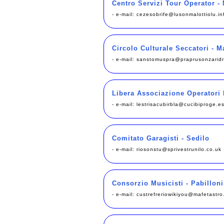
Centro Servizi Tour Operator - 
- e-mail:
cezesobrife@lusonmalottiolu.in
Circolo Culturale Seccatori - 
- e-mail:
sanstomuspra@praprusonzaridr
Libera Associazione Operatori
- e-mail:
lestrisacubirbla@cucibiproge.e
Comitato Garagisti - Sedilo
- e-mail:
riosonstu@sprivestrunilo.co.uk
Consorzio Musicisti - Pabilloni
- e-mail:
custrefreriowikiyou@mafetastro.