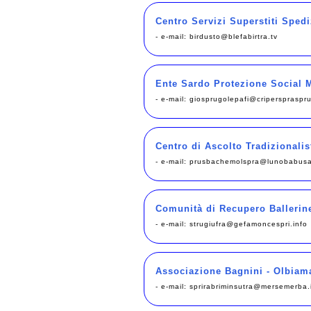
Centro Servizi Superstiti Spedi
- e-mail:
birdusto@blefabirtra.tv
Ente Sardo Protezione Social M
- e-mail:
giosprugolepafi@criperspraspru
Centro di Ascolto Tradizionalis
- e-mail:
prusbachemolspra@lunobabus
Comunità di Recupero Ballerine
- e-mail:
strugiufra@gefamoncespri.info
Associazione Bagnini - Olbiam
- e-mail:
sprirabriminsutra@mersemerba.