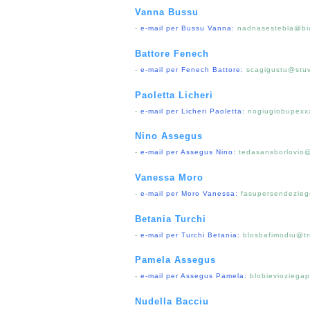
Vanna Bussu
-
e-mail per Bussu Vanna:
nadnasestebla@biu
Battore Fenech
-
e-mail per Fenech Battore:
scagigustu@stuv
Paoletta Licheri
-
e-mail per Licheri Paoletta:
nogiugiobupexx
Nino Assegus
-
e-mail per Assegus Nino:
tedasansborlovio@
Vanessa Moro
-
e-mail per Moro Vanessa:
fasupersendezie
Betania Turchi
-
e-mail per Turchi Betania:
blosbafimodiu@tr
Pamela Assegus
-
e-mail per Assegus Pamela:
blobievioziegap
Nudella Bacciu