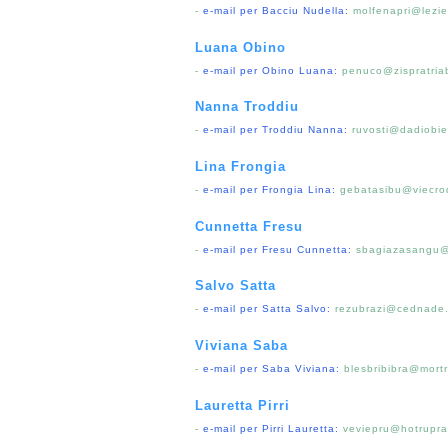
-
e-mail per Bacciu Nudella:
molfenapri@lezie
Luana Obino
-
e-mail per Obino Luana:
penuco@zispratriab
Nanna Troddiu
-
e-mail per Troddiu Nanna:
ruvosti@dadiobie
Lina Frongia
-
e-mail per Frongia Lina:
gebatasibu@viecrod
Cunnetta Fresu
-
e-mail per Fresu Cunnetta:
sbagiazasangu@
Salvo Satta
-
e-mail per Satta Salvo:
rezubrazi@cednade
Viviana Saba
-
e-mail per Saba Viviana:
blesbribibra@mortr
Lauretta Pirri
-
e-mail per Pirri Lauretta:
veviepru@hotrupra