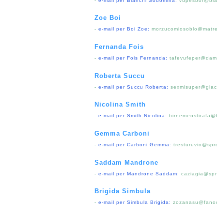
-
e-mail per Bianchi Sodomina:
vupesbor@bla
Zoe Boi
-
e-mail per Boi Zoe:
morzucomiosoblo@matre
Fernanda Fois
-
e-mail per Fois Fernanda:
tafevufeper@da
Roberta Succu
-
e-mail per Succu Roberta:
sexmisuper@giaco
Nicolina Smith
-
e-mail per Smith Nicolina:
birnemenstirafa@
Gemma Carboni
-
e-mail per Carboni Gemma:
tresturuvio@spr
Saddam Mandrone
-
e-mail per Mandrone Saddam:
caziagia@sp
Brigida Simbula
-
e-mail per Simbula Brigida:
zozanasu@fanod