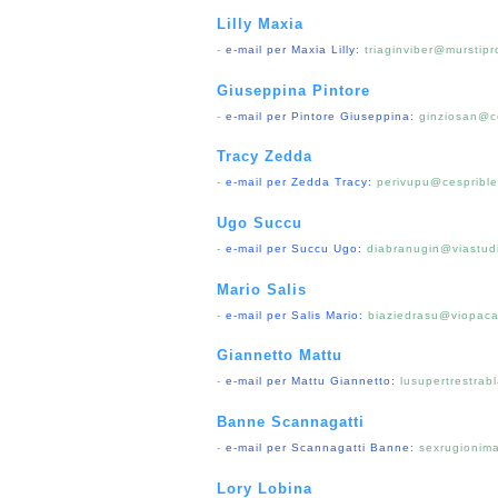
Lilly Maxia
-
e-mail per Maxia Lilly:
triaginviber@murstip
Giuseppina Pintore
-
e-mail per Pintore Giuseppina:
ginziosan@c
Tracy Zedda
-
e-mail per Zedda Tracy:
perivupu@cesprible
Ugo Succu
-
e-mail per Succu Ugo:
diabranugin@viastud
Mario Salis
-
e-mail per Salis Mario:
biaziedrasu@viopac
Giannetto Mattu
-
e-mail per Mattu Giannetto:
lusupertrestra
Banne Scannagatti
-
e-mail per Scannagatti Banne:
sexrugionim
Lory Lobina