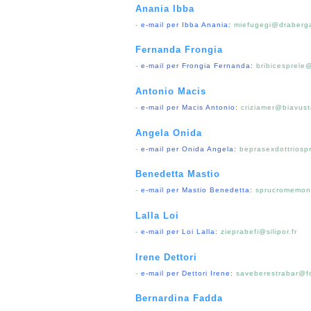
Anania Ibba
-
e-mail per Ibba Anania:
miefugegi@draberga
Fernanda Frongia
-
e-mail per Frongia Fernanda:
bribicesprele
Antonio Macis
-
e-mail per Macis Antonio:
criziamer@biavust
Angela Onida
-
e-mail per Onida Angela:
beprasexdottriosp
Benedetta Mastio
-
e-mail per Mastio Benedetta:
sprucromemon@
Lalla Loi
-
e-mail per Loi Lalla:
zieprabefi@silipor.fr
Irene Dettori
-
e-mail per Dettori Irene:
saveberestrabar@
Bernardina Fadda