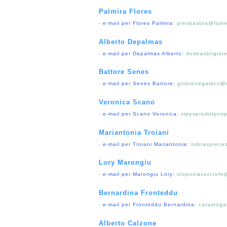
Palmira Flores
-
e-mail per Flores Palmira:
presbasbra@famen
Alberto Depalmas
-
e-mail per Depalmas Alberto:
dosbasbrigiot
Battore Senes
-
e-mail per Senes Battore:
giobienegalacri@
Veronica Scano
-
e-mail per Scano Veronica:
vipesprodotpris
Mariantonia Troiani
-
e-mail per Troiani Mariantonia:
mibrasprece
Lory Marongiu
-
e-mail per Marongiu Lory:
stopoviaxxxcrofe
Bernardina Fronteddu
-
e-mail per Fronteddu Bernardina:
catastoga
Alberto Calzone