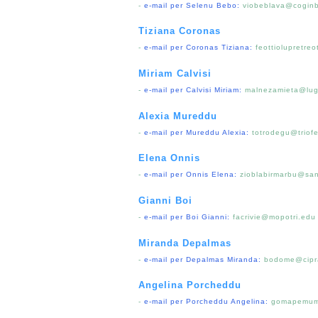
-
e-mail per Selenu Bebo:
viobeblava@coginb
Tiziana Coronas
-
e-mail per Coronas Tiziana:
feottiolupretre
Miriam Calvisi
-
e-mail per Calvisi Miriam:
malnezamieta@lug
Alexia Mureddu
-
e-mail per Mureddu Alexia:
totrodegu@triofe
Elena Onnis
-
e-mail per Onnis Elena:
zioblabirmarbu@san
Gianni Boi
-
e-mail per Boi Gianni:
facrivie@mopotri.edu
Miranda Depalmas
-
e-mail per Depalmas Miranda:
bodome@cipra
Angelina Porcheddu
-
e-mail per Porcheddu Angelina:
gomapemumu