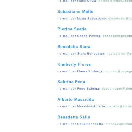
-
e-mail per Floris Olivia:
gafeselo@diesuperb
Sebastiano Mattu
-
e-mail per Mattu Sebastiano:
ginserostu@po
Pierina Seada
-
e-mail per Seada Pierina:
boscasazieprosup
Benedetta Stara
-
e-mail per Stara Benedetta:
nadiebibraci@p
Kimberly Flores
-
e-mail per Flores Kimberly:
racruzio@pupage
Sabrina Fenu
-
e-mail per Fenu Sabrina:
sbadotnapre@ziebi
Alberto Massidda
-
e-mail per Massidda Alberto:
naceba@statuz
Benedetta Salis
-
e-mail per Salis Benedetta:
crebaxxxprumol