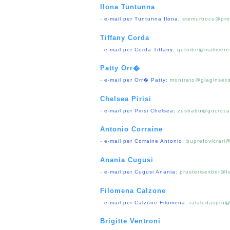
Ilona Tuntunna
-
e-mail per Tuntunna Ilona:
stemurbocu@pro
Tiffany Corda
-
e-mail per Corda Tiffany:
gutiribe@malmier
Patty Orr�
-
e-mail per Orr� Patty:
montrato@giaginsexs
Chelsea Pirisi
-
e-mail per Pirisi Chelsea:
zusbabu@gucrozap
Antonio Corraine
-
e-mail per Corraine Antonio:
buprefovicrari
Anania Cugusi
-
e-mail per Cugusi Anania:
prusterisexber@f
Filomena Calzone
-
e-mail per Calzone Filomena:
ralaledaspru@
Brigitte Ventroni