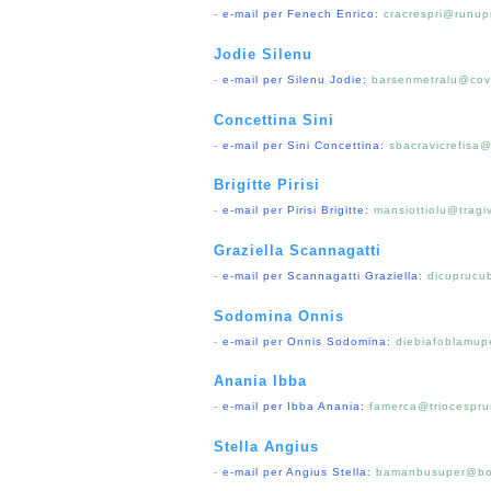
-
e-mail per Fenech Enrico:
cracrespri@runup
Jodie Silenu
-
e-mail per Silenu Jodie:
barsenmetralu@cov
Concettina Sini
-
e-mail per Sini Concettina:
sbacravicrefisa
Brigitte Pirisi
-
e-mail per Pirisi Brigitte:
mansiottiolu@tragi
Graziella Scannagatti
-
e-mail per Scannagatti Graziella:
dicuprucu
Sodomina Onnis
-
e-mail per Onnis Sodomina:
diebiafoblamup
Anania Ibba
-
e-mail per Ibba Anania:
famerca@triocespru
Stella Angius
-
e-mail per Angius Stella:
bamanbusuper@bo