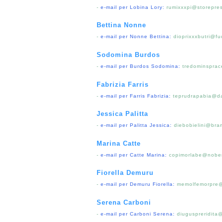
-
e-mail per Lobina Lory:
rumixxxpi@storepresp
Bettina Nonne
-
e-mail per Nonne Bettina:
dioprixxxbutri@fu
Sodomina Burdos
-
e-mail per Burdos Sodomina:
tredominsprac
Fabrizia Farris
-
e-mail per Farris Fabrizia:
teprudrapabia@da
Jessica Palitta
-
e-mail per Palitta Jessica:
diebobielini@bra
Marina Catte
-
e-mail per Catte Marina:
copimorlabe@nober
Fiorella Demuru
-
e-mail per Demuru Fiorella:
memolfemorpre@
Serena Carboni
-
e-mail per Carboni Serena:
diuguspreridita@