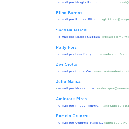
-
e-mail per Murgia Barbie:
sbragiopenicristi@
Elisa Burdos
-
e-mail per Burdos Elisa:
dragiabiazio@zospra
Saddam Marchi
-
e-mail per Marchi Saddam:
bupazobiomurmo
Patty Fois
-
e-mail per Fois Patty:
duminsodiumofu@morc
Zoe Siotto
-
e-mail per Siotto Zoe:
diuroza@sanbartabiot
Julie Manca
-
e-mail per Manca Julie:
sasbrospra@montran
Amintore Piras
-
e-mail per Piras Amintore:
malspradiosbrotr
Pamela Orunesu
-
e-mail per Orunesu Pamela:
stubiusabla@gi