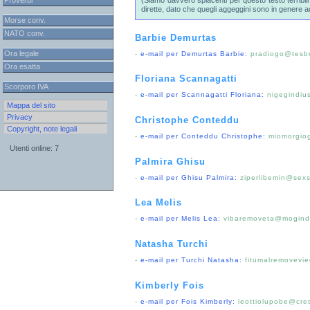
Proverbi
(Siamo davvero spiacenti per questo testo terribi
dirette, dato che quegli aggeggini sono in genere a
Morse conv.
NATO conv.
Barbie Demurtas
Ora legale
-
e-mail per Demurtas Barbie:
pradiogo@tesbr
Ora esatta
Floriana Scannagatti
Scorporo IVA
-
e-mail per Scannagatti Floriana:
nigegindi
Mappa del sito
Privacy
Christophe Conteddu
Copyright, note legali
-
e-mail per Conteddu Christophe:
miomorgiog
Utenti online: 7
Palmira Ghisu
-
e-mail per Ghisu Palmira:
ziperlibemin@sexs
Lea Melis
-
e-mail per Melis Lea:
vibaremoveta@mogind
Natasha Turchi
-
e-mail per Turchi Natasha:
fitumalremovevi
Kimberly Fois
-
e-mail per Fois Kimberly:
leottiolupobe@cres