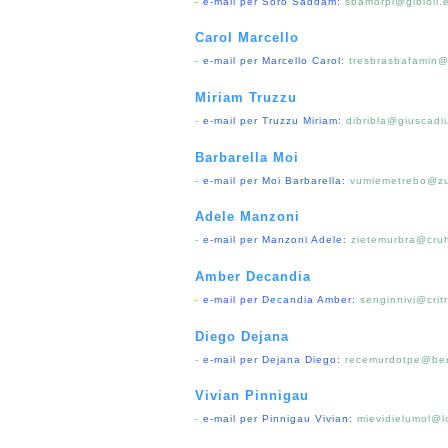
-
e-mail per Soro Saddam:
sbamorpi@gibioli.
Carol Marcello
-
e-mail per Marcello Carol:
tresbrasbafamin
Miriam Truzzu
-
e-mail per Truzzu Miriam:
dibribla@giuscadi
Barbarella Moi
-
e-mail per Moi Barbarella:
vumiemetrebo@zu
Adele Manzoni
-
e-mail per Manzoni Adele:
zietemurbra@cru
Amber Decandia
-
e-mail per Decandia Amber:
senginnivi@crit
Diego Dejana
-
e-mail per Dejana Diego:
recemurdotpe@berb
Vivian Pinnigau
-
e-mail per Pinnigau Vivian:
mievidielumol@l