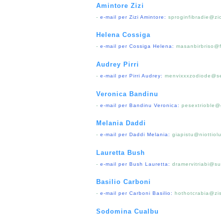
Amintore Zizi
-
e-mail per Zizi Amintore:
sproginfibradie@zi
Helena Cossiga
-
e-mail per Cossiga Helena:
masanbirbriso@f
Audrey Pirri
-
e-mail per Pirri Audrey:
menvixxxzodiode@se
Veronica Bandinu
-
e-mail per Bandinu Veronica:
pesextrioble@
Melania Daddi
-
e-mail per Daddi Melania:
giapistu@niottiol
Lauretta Bush
-
e-mail per Bush Lauretta:
dramervitriabi@s
Basilio Carboni
-
e-mail per Carboni Basilio:
hothotcrabia@zi
Sodomina Cualbu