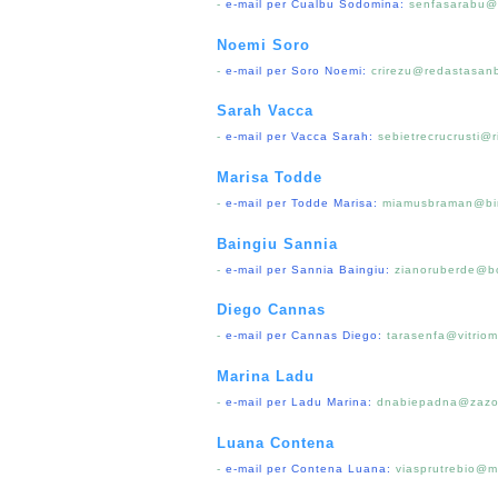
-
e-mail per Cualbu Sodomina:
senfasarabu@
Noemi Soro
-
e-mail per Soro Noemi:
crirezu@redastasan
Sarah Vacca
-
e-mail per Vacca Sarah:
sebietrecrucrusti@ri
Marisa Todde
-
e-mail per Todde Marisa:
miamusbraman@bir
Baingiu Sannia
-
e-mail per Sannia Baingiu:
zianoruberde@b
Diego Cannas
-
e-mail per Cannas Diego:
tarasenfa@vitriom
Marina Ladu
-
e-mail per Ladu Marina:
dnabiepadna@zazo
Luana Contena
-
e-mail per Contena Luana:
viasprutrebio@m