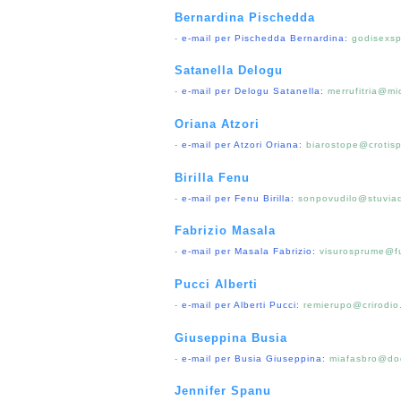
Bernardina Pischedda
-
e-mail per Pischedda Bernardina:
godisexs
Satanella Delogu
-
e-mail per Delogu Satanella:
merrufitria@m
Oriana Atzori
-
e-mail per Atzori Oriana:
biarostope@crotisp
Birilla Fenu
-
e-mail per Fenu Birilla:
sonpovudilo@stuvia
Fabrizio Masala
-
e-mail per Masala Fabrizio:
visurosprume@fu
Pucci Alberti
-
e-mail per Alberti Pucci:
remierupo@crirodio
Giuseppina Busia
-
e-mail per Busia Giuseppina:
miafasbro@do
Jennifer Spanu