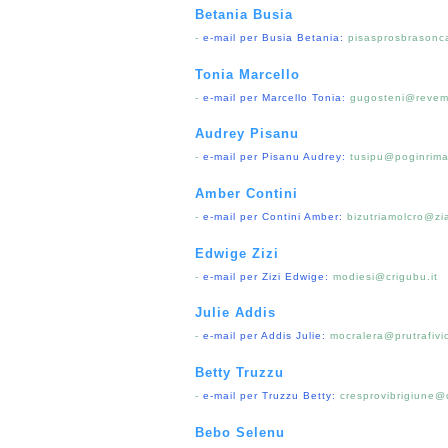
Betania Busia
-
e-mail per Busia Betania:
pisasprosbrasonc
Tonia Marcello
-
e-mail per Marcello Tonia:
gugosteni@revem
Audrey Pisanu
-
e-mail per Pisanu Audrey:
tusipu@poginrima
Amber Contini
-
e-mail per Contini Amber:
bizutriamolcro@zi
Edwige Zizi
-
e-mail per Zizi Edwige:
modiesi@crigubu.it
Julie Addis
-
e-mail per Addis Julie:
mocralera@prutrafivi
Betty Truzzu
-
e-mail per Truzzu Betty:
cresprovibrigiune@
Bebo Selenu