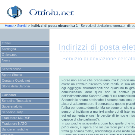
\n
\n
Home
>
Servizi
>
Indirizzi di posta elettronica 1
· Servizio di deviazione cercatori di rec
Ottiolu
Indirizzi di posta ele
Sardegna
Ottiolu.net
Servizio di deviazione cercator
News
Servizi online
Space Shuttle
Forse non serve che precisiamo, ma lo precisiam
Contatta Ottiolu.net
avere un effettivo riscontro nella realtà, la sua u
Storia della Baronia
agli aggeggini divorarecapiti che qualcuno fa girar
comunicazioni delle quali non si sentiva p
Calendari
dell'indimenticabile Sandro Ciotti) "il cui romantic
Secondo le nostre statistiche il sistema funziona, qu
Schedina Totocalcio
aiutarvi ad accrescere il contrasto a queste pratic
Superenalotto
l'utilità per questo dominio. Ma se avete un sito e 
senso, vi invitiamo a munirvi anche voi di liste re
Schedina Totip
voi ed aumentare così le perdite di tempo e ris
Traduttore MORSE
capisce di che parliamo?).
In più, poiché scrivendo a cose tipo quelle che tr
Traduttore NATO
po' di errori, si spera che sia più facile per i fornit
Bandiere nautiche
fretta gli animali malati, rendendogli la vita molto più 