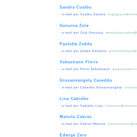
Sandra Cualbu
-
e-mail per Cualbu Sandra:
zugagiavo@refuxx
Genuina Zola
-
e-mail per Zola Genuina:
memalziaporsbra@
Paoletta Zedda
-
e-mail per Zedda Paoletta:
prohotmerbosi@v
Sebastiano Floris
-
e-mail per Floris Sebastiano:
giagizasupert
Giovannangela Caseddu
-
e-mail per Caseddu Giovannangela:
crotas
Lina Cabiddu
-
e-mail per Cabiddu Lina:
triomiosu@mustravi
Manola Cabras
-
e-mail per Cabras Manola:
sanremovesa@so
Edwige Zero