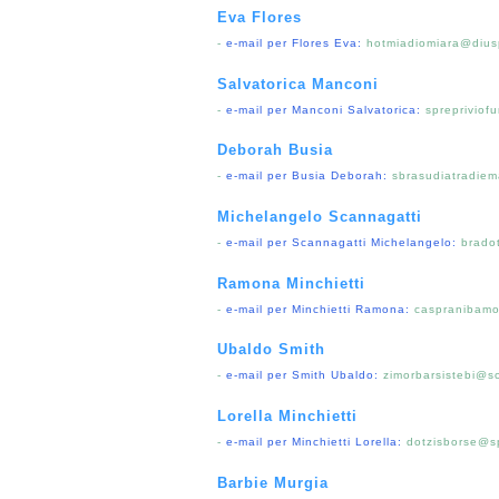
Eva Flores
-
e-mail per Flores Eva:
hotmiadiomiara@dius
Salvatorica Manconi
-
e-mail per Manconi Salvatorica:
sprepriviof
Deborah Busia
-
e-mail per Busia Deborah:
sbrasudiatradie
Michelangelo Scannagatti
-
e-mail per Scannagatti Michelangelo:
brado
Ramona Minchietti
-
e-mail per Minchietti Ramona:
caspranibamo
Ubaldo Smith
-
e-mail per Smith Ubaldo:
zimorbarsistebi@
Lorella Minchietti
-
e-mail per Minchietti Lorella:
dotzisborse@sp
Barbie Murgia