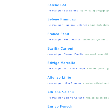
Selene Boi
-
e-mail per Boi Selene:
spriviteziapevi@gesp
Selene Pinnigau
-
e-mail per Pinnigau Selene:
pegibritu@stibl
Franco Fenu
-
e-mail per Fenu Franco:
stisoncugi@bahotb
Basilia Carroni
-
e-mail per Carroni Basilia:
removeloscaci@br
Edvige Marcello
-
e-mail per Marcello Edvige:
mebiebupimon@st
Alfonso Lilliu
-
e-mail per Lilliu Alfonso:
xxxmiona@ziobiusti
Adriana Selenu
-
e-mail per Selenu Adriana:
trialagiozianib
Enrico Fenech