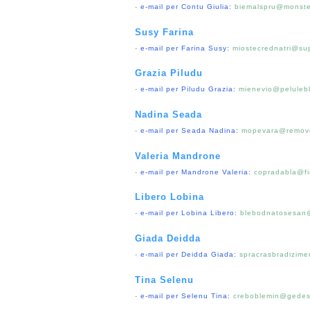
-
e-mail per Contu Giulia:
biemalspru@monste
Susy Farina
-
e-mail per Farina Susy:
miostecrednatri@su
Grazia Piludu
-
e-mail per Piludu Grazia:
mienevio@peluleb
Nadina Seada
-
e-mail per Seada Nadina:
mopevara@remov
Valeria Mandrone
-
e-mail per Mandrone Valeria:
copradabla@fi
Libero Lobina
-
e-mail per Lobina Libero:
blebodnatosesan@
Giada Deidda
-
e-mail per Deidda Giada:
spracrasbradizime
Tina Selenu
-
e-mail per Selenu Tina:
creboblemin@gedesp