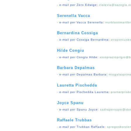
-
e-mail per Zero Edwige:
zialevia@sazogia.o
Serenella Vacca
-
e-mail per Vacca Serenella:
murblastimarlibr
Bernardina Cossiga
-
e-mail per Cossiga Bernardina:
straporcuse
Hilde Congiu
-
e-mail per Congiu Hilde:
xxxsprazioprigio@b
Barbara Depalmas
-
e-mail per Depalmas Barbara:
miogalasprim
Lauretta Pischedda
-
e-mail per Pischedda Lauretta:
pramarprisb
Joyce Spanu
-
e-mail per Spanu Joyce:
sadrapersupe@sbo
Raffaele Trubbas
-
e-mail per Trubbas Raffaele:
spregosborzie