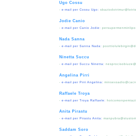
Ugo Cossu
-
e-mail per Cossu Ugo:
sbaziodotrimur@lotri
Jodie Canio
-
e-mail per Canio Jodie:
persupermenminlipo
Nada Sanna
-
e-mail per Sanna Nada:
poottiolulebirgin@d
Ninetta Succu
-
e-mail per Succu Ninetta:
nesprocisobiuze@
Angelina Pirri
-
e-mail per Pirri Angelina:
minsexsadio@cacro
Raffaele Troya
-
e-mail per Troya Raffaele:
hotcomonpemiazi
Anita Pirastu
-
e-mail per Pirastu Anita:
manpubra@stustom
Saddam Soro