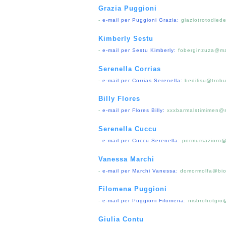
Grazia Puggioni
-
e-mail per Puggioni Grazia:
giaziotrotodied
Kimberly Sestu
-
e-mail per Sestu Kimberly:
foberginzuza@ma
Serenella Corrias
-
e-mail per Corrias Serenella:
bedilisu@trob
Billy Flores
-
e-mail per Flores Billy:
xxxbarmalstimimen@s
Serenella Cuccu
-
e-mail per Cuccu Serenella:
pormursazioro@
Vanessa Marchi
-
e-mail per Marchi Vanessa:
domormolfa@bio
Filomena Puggioni
-
e-mail per Puggioni Filomena:
nisbrohotgio
Giulia Contu