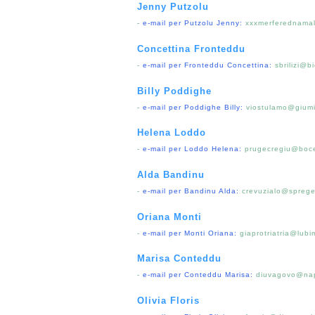
Jenny Putzolu
-
e-mail per Putzolu Jenny:
xxxmerferednama
Concettina Fronteddu
-
e-mail per Fronteddu Concettina:
sbrilizi@b
Billy Poddighe
-
e-mail per Poddighe Billy:
viostulamo@giumi
Helena Loddo
-
e-mail per Loddo Helena:
prugecregiu@boc
Alda Bandinu
-
e-mail per Bandinu Alda:
crevuzialo@spreg
Oriana Monti
-
e-mail per Monti Oriana:
giaprotriatria@lubi
Marisa Conteddu
-
e-mail per Conteddu Marisa:
diuvagovo@nap
Olivia Floris