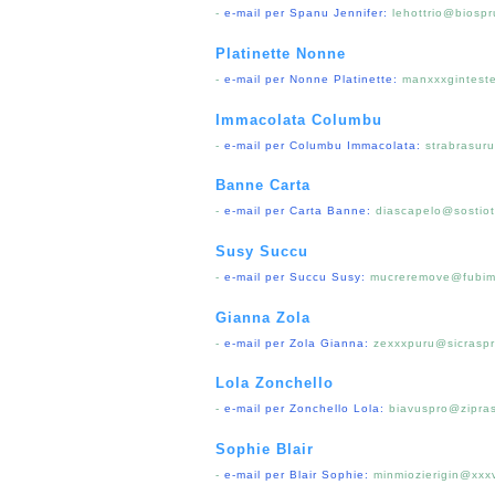
-
e-mail per Spanu Jennifer:
lehottrio@biospr
Platinette Nonne
-
e-mail per Nonne Platinette:
manxxxgintest
Immacolata Columbu
-
e-mail per Columbu Immacolata:
strabrasur
Banne Carta
-
e-mail per Carta Banne:
diascapelo@sostiot
Susy Succu
-
e-mail per Succu Susy:
mucreremove@fubimi
Gianna Zola
-
e-mail per Zola Gianna:
zexxxpuru@sicraspr
Lola Zonchello
-
e-mail per Zonchello Lola:
biavuspro@ziprast
Sophie Blair
-
e-mail per Blair Sophie:
minmiozierigin@xxx