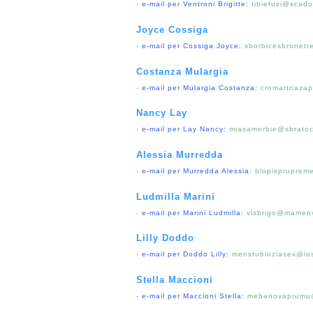
-
e-mail per Ventroni Brigitte:
tibiefuzi@scado
Joyce Cossiga
-
e-mail per Cossiga Joyce:
sborbicesbronetr
Costanza Mulargia
-
e-mail per Mulargia Costanza:
cromartriaza
Nancy Lay
-
e-mail per Lay Nancy:
miasamorbie@sbratoc
Alessia Murredda
-
e-mail per Murredda Alessia:
blopisprupre
Ludmilla Marini
-
e-mail per Marini Ludmilla:
visbrigo@mamenv
Lilly Doddo
-
e-mail per Doddo Lilly:
menstubioziasex@los
Stella Maccioni
-
e-mail per Maccioni Stella:
mebanovaprumu@