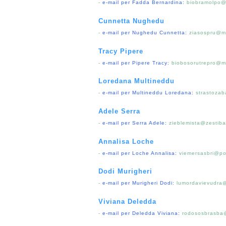
-
e-mail per Fadda Bernardina:
biobramolpo@
Cunnetta Nughedu
-
e-mail per Nughedu Cunnetta:
ziasospru@mo
Tracy Pipere
-
e-mail per Pipere Tracy:
biobosorutrepro@m
Loredana Multineddu
-
e-mail per Multineddu Loredana:
strastoza
Adele Serra
-
e-mail per Serra Adele:
zieblemista@zestiba
Annalisa Loche
-
e-mail per Loche Annalisa:
viemersasbri@po
Dodi Murigheri
-
e-mail per Murigheri Dodi:
lumordavievudra@
Viviana Deledda
-
e-mail per Deledda Viviana:
rodososbrasba@