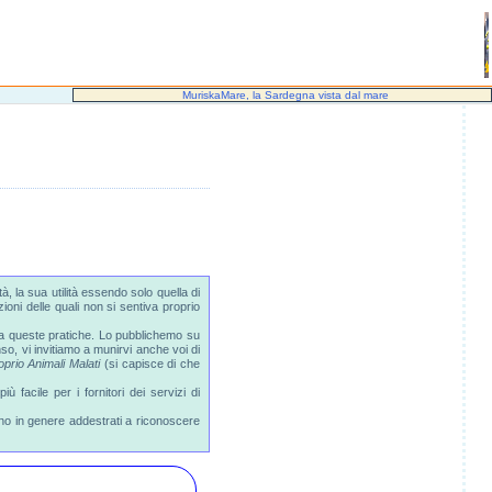
MuriskaMare, la Sardegna vista dal mare
 la sua utilità essendo solo quella di
ioni delle quali non si sentiva proprio
to a queste pratiche. Lo pubblichemo su
so, vi invitiamo a munirvi anche voi di
prio Animali Malati
(si capisce di che
 facile per i fornitori dei servizi di
ono in genere addestrati a riconoscere