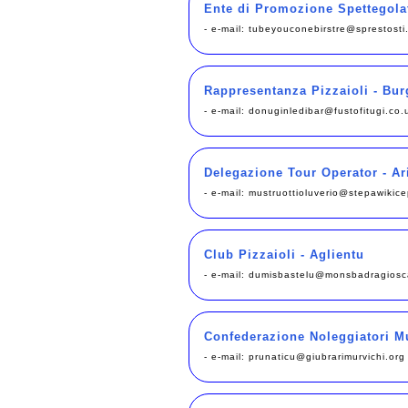
Ente di Promozione Spettegolat
- e-mail:
tubeyouconebirstre@sprestosti
Rappresentanza Pizzaioli - Bu
- e-mail:
donuginledibar@fustofitugi.co.
Delegazione Tour Operator - Ar
- e-mail:
mustruottioluverio@stepawikice
Club Pizzaioli - Aglientu
- e-mail:
dumisbastelu@monsbadragiosc
Confederazione Noleggiatori M
- e-mail:
prunaticu@giubrarimurvichi.org