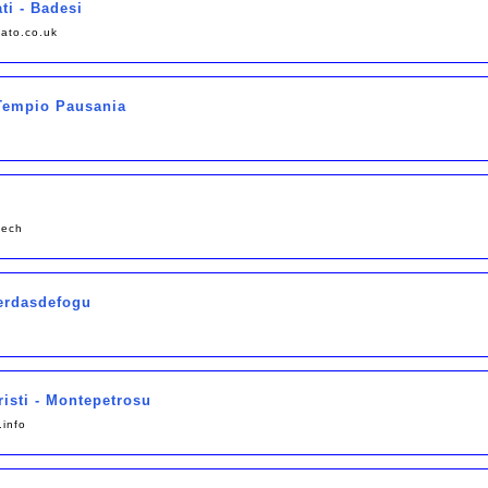
ti - Badesi
ato.co.uk
 Tempio Pausania
tech
Perdasdefogu
risti - Montepetrosu
.info