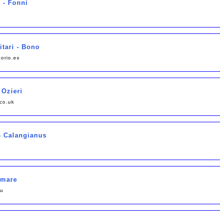
 - Fonni
itari - Bono
orio.es
 Ozieri
co.uk
 - Calangianus
amare
eu