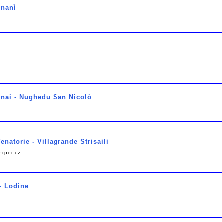
Onanì
g
inai - Nughedu San Nicolò
enatorie - Villagrande Strisaili
rper.cz
 - Lodine