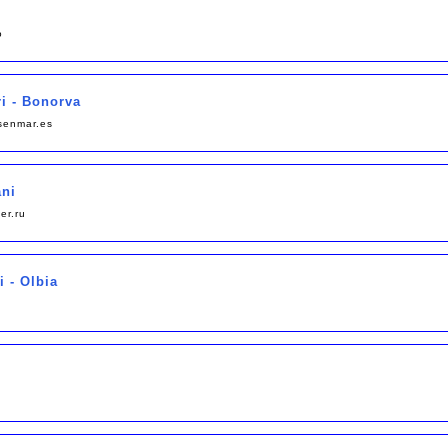
o
i - Bonorva
senmar.es
ani
er.ru
 - Olbia