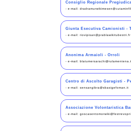
Consiglio Regionale Pregiudica
- e-mail:
dradramurwikimesen@cutaminfil
Giunta Esecutiva Camionisti -
- e-mail:
riovipisan@prablawikitubestri.fr
Anonima Armaioli - Orroli
- e-mail:
blatumersarachi@rulamentena.
Centro di Ascolto Garagisti - 
- e-mail:
sensangibra@sbasigefoman.it
Associazione Volontaristica Ba
- e-mail:
goscasentomorwiki@festrevopri