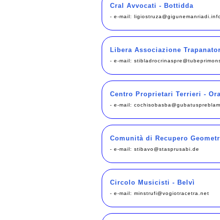
Cral Avvocati - Bottidda
- e-mail:
ligiostruza@gigunemanriadi.inf
Libera Associazione Trapanator
- e-mail:
stibladrocrinaspre@tubeprimon
Centro Proprietari Terrieri - Or
- e-mail:
cochisobasba@gubatuspreblam
Comunità di Recupero Geometri
- e-mail:
stibavo@stasprusabi.de
Circolo Musicisti - Belvì
- e-mail:
minstrufi@vogiotracetra.net