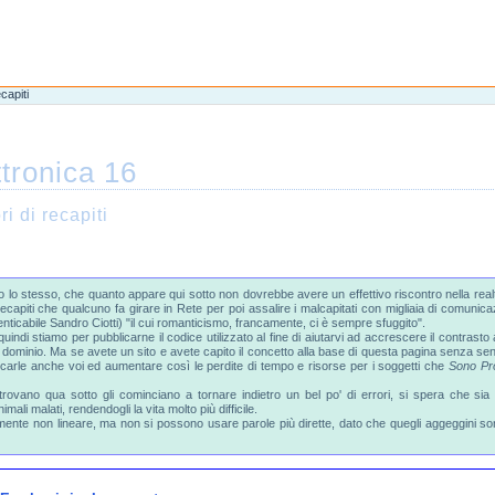
capiti
ttronica 16
i di recapiti
o stesso, che quanto appare qui sotto non dovrebbe avere un effettivo riscontro nella realtà,
capiti che qualcuno fa girare in Rete per poi assalire i malcapitati con migliaia di comunicaz
nticabile Sandro Ciotti) "il cui romanticismo, francamente, ci è sempre sfuggito".
quindi stiamo per pubblicarne il codice utilizzato al fine di aiutarvi ad accrescere il contras
sto dominio. Ma se avete un sito e avete capito il concetto alla base di questa pagina senza sen
blicarle anche voi ed aumentare così le perdite di tempo e risorse per i soggetti che
Sono Pro
ovano qua sotto gli cominciano a tornare indietro un bel po' di errori, si spera che sia più
nimali malati, rendendogli la vita molto più difficile.
lmente non lineare, ma non si possono usare parole più dirette, dato che quegli aggeggini s