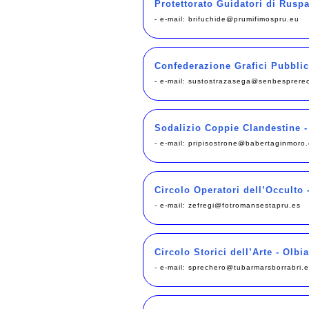
Protettorato Guidatori di Ruspa
- e-mail:
brifuchide@prumifimospru.eu
Confederazione Grafici Pubblic
- e-mail:
sustostrazasega@senbesprerec
Sodalizio Coppie Clandestine -
- e-mail:
pripisostrone@babertaginmoro.
Circolo Operatori dell’Occulto
- e-mail:
zefregi@fotromansestapru.es
Circolo Storici dell’Arte - Olbi
- e-mail:
sprechero@tubarmarsborrabri.