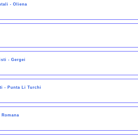
ali - Oliena
sti - Gergei
ti - Punta Li Turchi
 - Romana