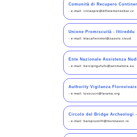
Comunità di Recupero Continent
- e-mail:
cririaspre@difistemonsobar.cz
Unione Promiscuità - Ittireddu
- e-mail:
blacafrenimol@zasoto.cloud
Ente Nazionale Assistenza Nudi
- e-mail:
berciprigufufo@senmalstra.eu
Authority Vigilanza Florovivais
- e-mail:
luvocucri@larama.org
Circolo del Bridge Archeologi
- e-mail:
barsprustrifi@murstason.ro