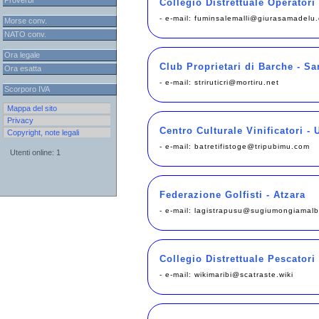
Proverbi
Collegio Distrettuale Operator
- e-mail:
fuminsalemalli@giurasamadelu
Morse conv.
NATO conv.
Ora legale
Club Proprietari di Barche - S
Ora esatta
- e-mail:
striruticri@mortiru.net
Scorporo IVA
Mappa del sito
Privacy
Centro Culturale Vinificatori - 
Copyright, note legali
- e-mail:
batretifistoge@tripubimu.com
Utenti online: 1
Federazione Golfisti - Atzara
- e-mail:
lagistrapusu@sugiumongiamal
Collegio Distrettuale Pescator
- e-mail:
wikimaribi@scatraste.wiki