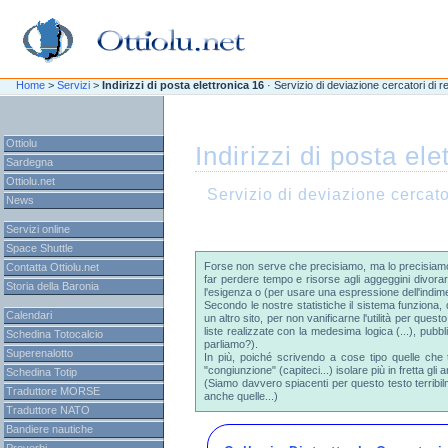
\n
\n
Home
>
Servizi
>
Indirizzi di posta elettronica 16
· Servizio di deviazione cercatori di re
Ottiolu
Indirizzi di posta ele
Sardegna
Ottiolu.net
Servizio di deviazione cercator
News
Servizi online
Space Shuttle
Forse non serve che precisiamo, ma lo precisiamo l
Contatta Ottiolu.net
far perdere tempo e risorse agli aggeggini divorare
Storia della Baronia
l'esigenza o (per usare una espressione dell'indime
Secondo le nostre statistiche il sistema funziona, 
Calendari
un altro sito, per non vanificarne l'utilità per que
liste realizzate con la medesima logica (...), pub
Schedina Totocalcio
parliamo?).
Superenalotto
In più, poiché scrivendo a cose tipo quelle che tr
"congiunzione" (capiteci...) isolare più in fretta gli a
Schedina Totip
(Siamo davvero spiacenti per questo testo terribi
Traduttore MORSE
anche quelle...)
Traduttore NATO
Bandiere nautiche