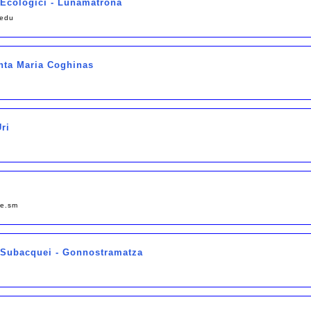
i Ecologici - Lunamatrona
.edu
anta Maria Coghinas
Uri
be.sm
i Subacquei - Gonnostramatza