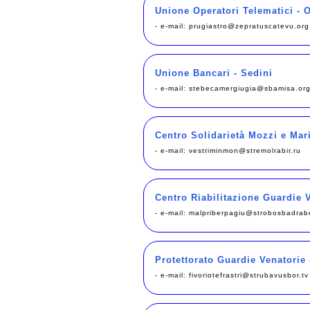
Unione Operatori Telematici - 
- e-mail:
prugiastro@zepratuscatevu.org
Unione Bancari - Sedini
- e-mail:
stebecamergiugia@sbamisa.or
Centro Solidarietà Mozzi e Mar
- e-mail:
vestriminmon@stremolrabir.ru
Centro Riabilitazione Guardie V
- e-mail:
malpriberpagiu@strobosbadrabe
Protettorato Guardie Venatorie
- e-mail:
fivoriotefrastri@strubavusbor.tv