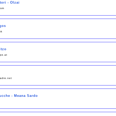
ori - Olzai
.sm
rgos
uk
itzo
pe.at
adre.net
ucche - Meana Sardo