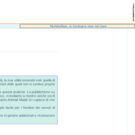
MuriskaMare, la Sardegna vista dal mare
 la sua utilità essendo solo quella di
ioni delle quali non si sentiva proprio
to a queste pratiche. Lo pubblichemo su
so, vi invitiamo a munirvi anche voi di
prio Animali Malati
(si capisce di che
 facile per i fornitori dei servizi di
ono in genere addestrati a riconoscere