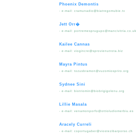
Phoenix Demontis
- e-mail:
cramunadio@biatregomubie.tv
Jett Orr�
- e-mail:
portremesprugupo@mancivitria.co.u
Kailee Cannas
- e-mail:
viogincre@sprovienutrota.biz
Mayra Pintus
- e-mail:
tozusbramon@vuzomiospriro.org
Sydnee Sini
- e-mail:
biotriomin@biobrigigolenu.org
Lillie Masala
- e-mail:
venamonporfo@ottioludiomerbiu.es
Aracely Curreli
- e-mail:
coportugaber@viostezibarporso.ch