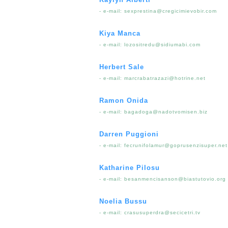
- e-mail:
sexprestina@cregicimievobir.com
Kiya Manca
- e-mail:
lozositredu@sidiumabi.com
Herbert Sale
- e-mail:
marcrabatrazazi@hotrine.net
Ramon Onida
- e-mail:
bagadoga@nadotvomisen.biz
Darren Puggioni
- e-mail:
fecrunifolamur@goprusenzisuper.net
Katharine Pilosu
- e-mail:
besanmencisanson@biastutovio.org
Noelia Bussu
- e-mail:
crasusuperdra@secicetri.tv