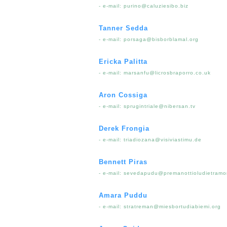
- e-mail:
purino@caluziesibo.biz
Tanner Sedda
- e-mail:
porsaga@bisborblamal.org
Ericka Palitta
- e-mail:
marsanfu@licrosbraporro.co.uk
Aron Cossiga
- e-mail:
sprugintriale@nibersan.tv
Derek Frongia
- e-mail:
triadiozana@visiviastimu.de
Bennett Piras
- e-mail:
sevedapudu@premanottioludietramor
Amara Puddu
- e-mail:
stratreman@miesbortudiabiemi.org