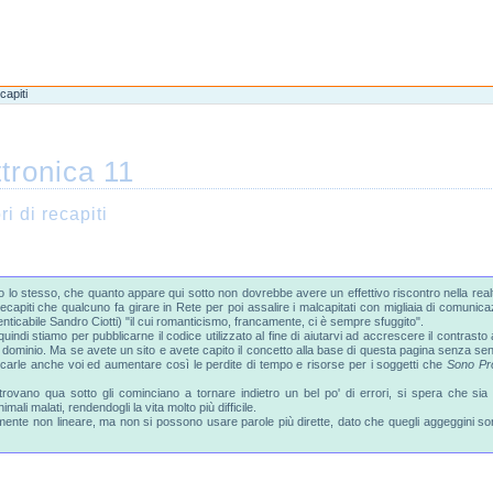
capiti
ttronica 11
i di recapiti
o stesso, che quanto appare qui sotto non dovrebbe avere un effettivo riscontro nella realtà,
capiti che qualcuno fa girare in Rete per poi assalire i malcapitati con migliaia di comunicaz
nticabile Sandro Ciotti) "il cui romanticismo, francamente, ci è sempre sfuggito".
quindi stiamo per pubblicarne il codice utilizzato al fine di aiutarvi ad accrescere il contras
sto dominio. Ma se avete un sito e avete capito il concetto alla base di questa pagina senza sen
blicarle anche voi ed aumentare così le perdite di tempo e risorse per i soggetti che
Sono Pro
ovano qua sotto gli cominciano a tornare indietro un bel po' di errori, si spera che sia più
nimali malati, rendendogli la vita molto più difficile.
lmente non lineare, ma non si possono usare parole più dirette, dato che quegli aggeggini s