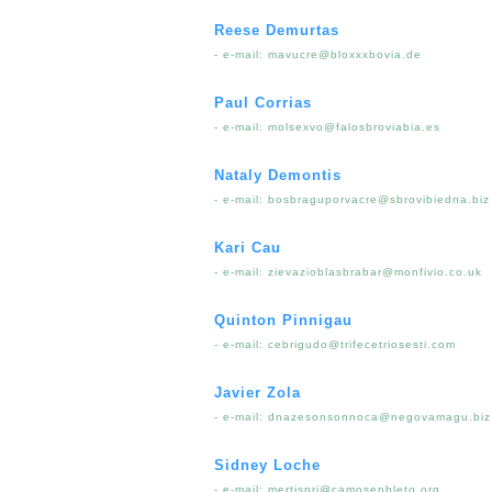
Reese Demurtas
- e-mail:
mavucre@bloxxxbovia.de
Paul Corrias
- e-mail:
molsexvo@falosbroviabia.es
Nataly Demontis
- e-mail:
bosbraguporvacre@sbrovibiedna.biz
Kari Cau
- e-mail:
zievazioblasbrabar@monfivio.co.uk
Quinton Pinnigau
- e-mail:
cebrigudo@trifecetriosesti.com
Javier Zola
- e-mail:
dnazesonsonnoca@negovamagu.biz
Sidney Loche
- e-mail:
mertispri@camosenbleto.org