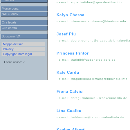
Proverbi
- e-mail:
supertrotidna@spresbratiberli.tv
Morse conv.
NATO conv.
Kalyn Chessa
- e-mail:
miemarmersoviamor@bionison.edu
Ora legale
Ora esatta
Josef Piu
Scorporo IVA
- e-mail:
sborstigononu@cracaottiolumalpudia
Mappa del sito
Privacy
Princess Pintor
Copyright, note legali
- e-mail:
trarigibi@zusoncreblabio.es
Utenti online: 7
Kale Cardu
- e-mail:
triagutriblora@malspretuminzio.info
Fiona Calvisi
- e-mail:
sbragutrabrimialu@sexcrumarda.de
Lina Cualbu
- e-mail:
triditosime@tacorumioloottiolu.de
Kaylyn Alberti