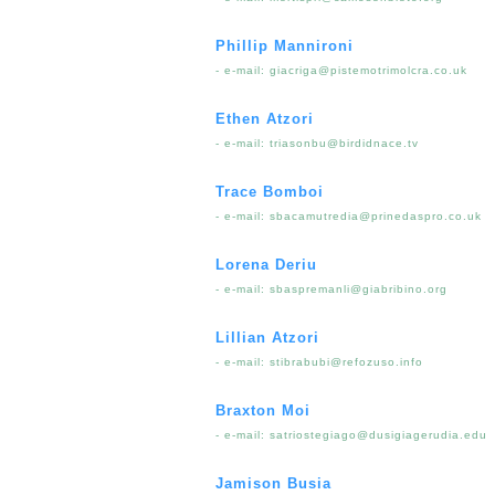
Phillip Mannironi
- e-mail:
giacriga@pistemotrimolcra.co.uk
Ethen Atzori
- e-mail:
triasonbu@birdidnace.tv
Trace Bomboi
- e-mail:
sbacamutredia@prinedaspro.co.uk
Lorena Deriu
- e-mail:
sbaspremanli@giabribino.org
Lillian Atzori
- e-mail:
stibrabubi@refozuso.info
Braxton Moi
- e-mail:
satriostegiago@dusigiagerudia.edu
Jamison Busia