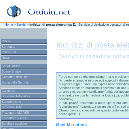
\n
\n
Home
>
Servizi
>
Indirizzi di posta elettronica 11
· Servizio di deviazione cercatori di re
Ottiolu
Indirizzi di posta ele
Sardegna
Ottiolu.net
Servizio di deviazione cercator
News
Servizi online
Space Shuttle
Forse non serve che precisiamo, ma lo precisiamo l
Contatta Ottiolu.net
far perdere tempo e risorse agli aggeggini divorare
Storia della Baronia
l'esigenza o (per usare una espressione dell'indime
Secondo le nostre statistiche il sistema funziona, 
Calendari
un altro sito, per non vanificarne l'utilità per que
liste realizzate con la medesima logica (...), pub
Schedina Totocalcio
parliamo?).
Superenalotto
In più, poiché scrivendo a cose tipo quelle che tr
"congiunzione" (capiteci...) isolare più in fretta gli a
Schedina Totip
(Siamo davvero spiacenti per questo testo terribi
Traduttore MORSE
anche quelle...)
Traduttore NATO
Bandiere nautiche
Maci Maradona