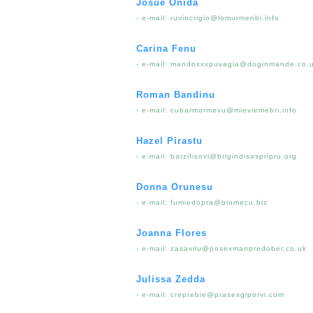
Josue Onida
- e-mail:
ruviocrigio@lomurmenbi.info
Carina Fenu
- e-mail:
mandoxxxpuvagia@doginmande.co.
Roman Bandinu
- e-mail:
cubarmormevu@mieviemebri.info
Hazel Pirastu
- e-mail:
barzifisovi@brigindisaspripru.org
Donna Orunesu
- e-mail:
fumiedopra@biumecu.biz
Joanna Flores
- e-mail:
zasavilu@posexmanpredober.co.uk
Julissa Zedda
- e-mail:
creprebie@prasexgiporvi.com