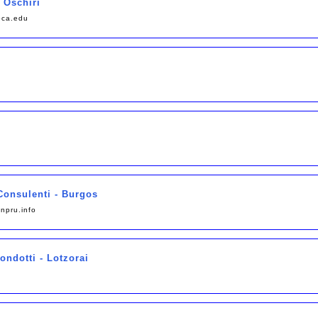
 Oschiri
oca.edu
Consulenti - Burgos
npru.info
ndotti - Lotzorai