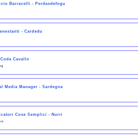
ccio Barracelli - Perdasdefogu
enestanti - Cardedu
 Coda Cavallo
rg
al Media Manager - Sardegna
icatori Cose Semplici - Nurri
iz