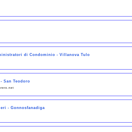
nistratori di Condominio - Villanova Tulo
 - San Teodoro
urero.net
ieri - Gonnosfanadiga