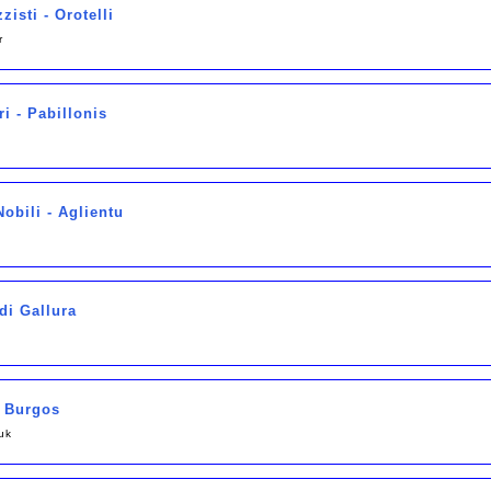
zisti - Orotelli
r
i - Pabillonis
obili - Aglientu
di Gallura
- Burgos
uk