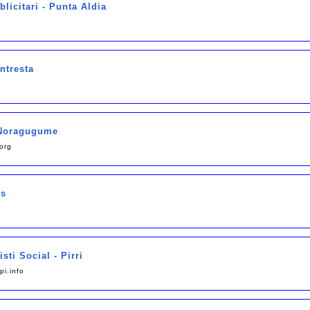
licitari - Punta Aldia
ntresta
- Noragugume
org
is
sti Social - Pirri
i.info