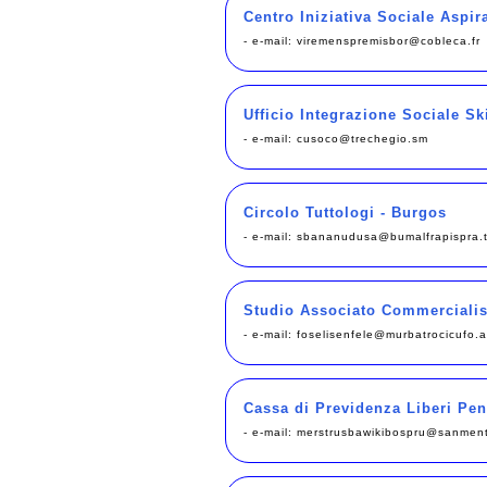
Centro Iniziativa Sociale Aspira
- e-mail:
viremenspremisbor@cobleca.fr
Ufficio Integrazione Sociale S
- e-mail:
cusoco@trechegio.sm
Circolo Tuttologi - Burgos
- e-mail:
sbananudusa@bumalfrapispra.
Studio Associato Commercialist
- e-mail:
foselisenfele@murbatrocicufo.a
Cassa di Previdenza Liberi Pen
- e-mail:
merstrusbawikibospru@sanment