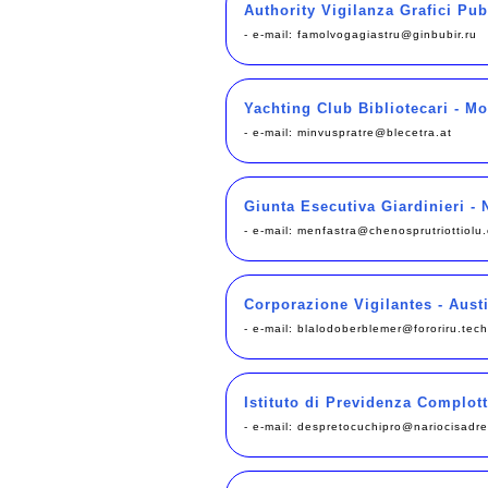
Authority Vigilanza Grafici Pubb
- e-mail:
famolvogagiastru@ginbubir.ru
Yachting Club Bibliotecari - Mo
- e-mail:
minvuspratre@blecetra.at
Giunta Esecutiva Giardinieri 
- e-mail:
menfastra@chenosprutriottiolu.
Corporazione Vigilantes - Aust
- e-mail:
blalodoberblemer@fororiru.tech
Istituto di Previdenza Complotti
- e-mail:
despretocuchipro@nariocisadrep