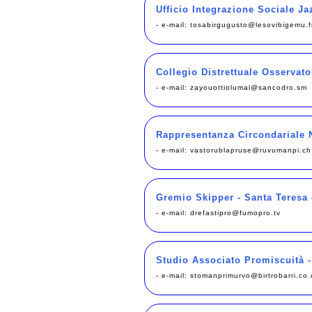
Ufficio Integrazione Sociale Jaz
- e-mail:
tosabirgugusto@lesovibigemu.f
Collegio Distrettuale Osservator
- e-mail:
zayouottiolumal@sancodro.sm
Rappresentanza Circondariale N
- e-mail:
vastorublapruse@ruvumanpi.ch
Gremio Skipper - Santa Teresa 
- e-mail:
drefastipro@fumopro.tv
Studio Associato Promiscuità 
- e-mail:
stomanprimurvo@birtrobarri.co.