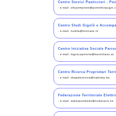
Centro Servizi Pasticcieri - P
- e-mail:
sifazemanste@pomolloripugin.
Centro Studi Gigolò e Accompag
- e-mail:
nudita@lotonate.ro
Centro Iniziativa Sociale Parru
- e-mail:
logoscapoluria@barretitaso.at
Centro Ricerca Proprietari Terri
- e-mail:
sbapebrinotra@trabrima.be
Federazione Territoriale Elettric
- e-mail:
sabarpulubedo@nudavaca.es