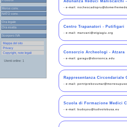
Proverbi
Adunanza Reduci Maniscalchi -
- e-mail:
nochescadispru@domerfremed
Morse conv.
NATO conv.
Ora legale
Centro Trapanatori - Putifigari
Ora esatta
- e-mail:
manvani@stigiagiu.org
Scorporo IVA
Mappa del sito
Privacy
Consorzio Archeologi - Atzara
Copyright, note legali
- e-mail:
garagu@sborsonca.edu
Utenti online: 1
Rappresentanza Circondariale 
- e-mail:
pertriprebovumar@morresupuso
Scuola di Formazione Medici Co
- e-mail:
budoyou@tudivolobusa.eu