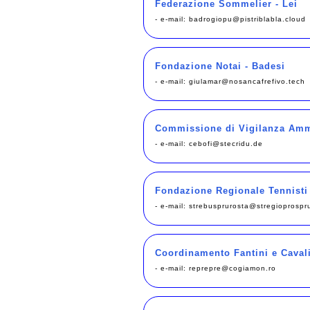
Federazione Sommelier - Lei
- e-mail:
badrogiopu@pistriblabla.cloud
Fondazione Notai - Badesi
- e-mail:
giulamar@nosancafrefivo.tech
Commissione di Vigilanza Ammi
- e-mail:
cebofi@stecridu.de
Fondazione Regionale Tennisti
- e-mail:
strebusprurosta@stregioprospr
Coordinamento Fantini e Caval
- e-mail:
reprepre@cogiamon.ro