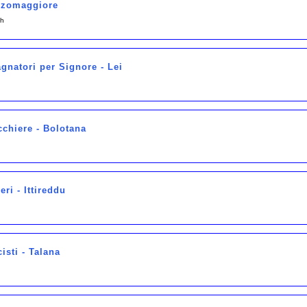
ozzomaggiore
ch
natori per Signore - Lei
cchiere - Bolotana
eri - Ittireddu
isti - Talana