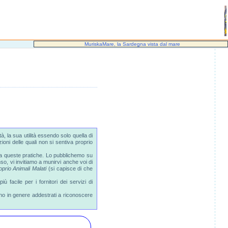
MuriskaMare, la Sardegna vista dal mare
 la sua utilità essendo solo quella di
ioni delle quali non si sentiva proprio
to a queste pratiche. Lo pubblichemo su
so, vi invitiamo a munirvi anche voi di
prio Animali Malati
(si capisce di che
 facile per i fornitori dei servizi di
ono in genere addestrati a riconoscere