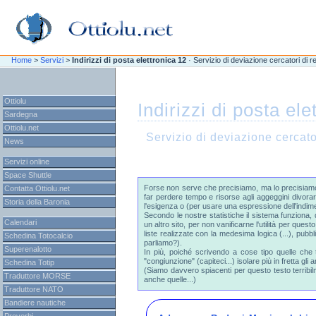
\n
\n
Home
>
Servizi
>
Indirizzi di posta elettronica 12
· Servizio di deviazione cercatori di re
Ottiolu
Indirizzi di posta ele
Sardegna
Ottiolu.net
Servizio di deviazione cercator
News
Servizi online
Space Shuttle
Forse non serve che precisiamo, ma lo precisiamo l
Contatta Ottiolu.net
far perdere tempo e risorse agli aggeggini divorare
Storia della Baronia
l'esigenza o (per usare una espressione dell'indime
Secondo le nostre statistiche il sistema funziona, 
Calendari
un altro sito, per non vanificarne l'utilità per que
liste realizzate con la medesima logica (...), pub
Schedina Totocalcio
parliamo?).
Superenalotto
In più, poiché scrivendo a cose tipo quelle che tr
"congiunzione" (capiteci...) isolare più in fretta gli a
Schedina Totip
(Siamo davvero spiacenti per questo testo terribi
Traduttore MORSE
anche quelle...)
Traduttore NATO
Bandiere nautiche