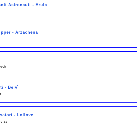
nti Astronauti - Erula
kipper - Arzachena
tech
i - Belvì
t
satori - Lollove
o.cz