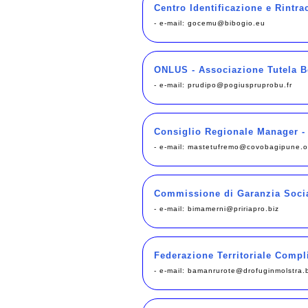
Centro Identificazione e Rintra
- e-mail:
gocemu@bibogio.eu
ONLUS - Associazione Tutela B
- e-mail:
prudipo@pogiuspruprobu.fr
Consiglio Regionale Manager -
- e-mail:
mastetufremo@covobagipune.o
Commissione di Garanzia Soci
- e-mail:
bimamerni@pririapro.biz
Federazione Territoriale Compl
- e-mail:
bamanrurote@drofuginmolstra.b