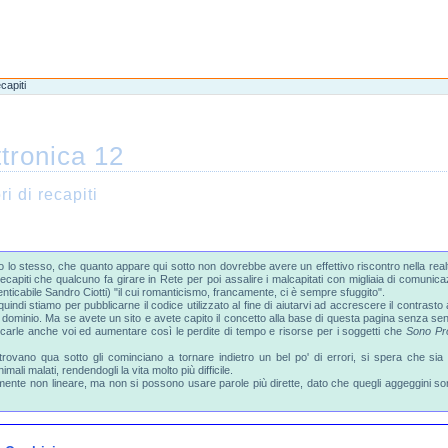
capiti
ttronica 12
i di recapiti
o stesso, che quanto appare qui sotto non dovrebbe avere un effettivo riscontro nella realtà,
capiti che qualcuno fa girare in Rete per poi assalire i malcapitati con migliaia di comunicaz
nticabile Sandro Ciotti) "il cui romanticismo, francamente, ci è sempre sfuggito".
quindi stiamo per pubblicarne il codice utilizzato al fine di aiutarvi ad accrescere il contras
sto dominio. Ma se avete un sito e avete capito il concetto alla base di questa pagina senza sen
blicarle anche voi ed aumentare così le perdite di tempo e risorse per i soggetti che
Sono Pro
ovano qua sotto gli cominciano a tornare indietro un bel po' di errori, si spera che sia più
nimali malati, rendendogli la vita molto più difficile.
lmente non lineare, ma non si possono usare parole più dirette, dato che quegli aggeggini s