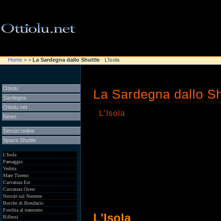
Notice
: Undefined variable: gugol in
/var/www/clients/client
\n
\n
Home
>
>
La Sardegna dallo Shuttle
· L’Isola
Ottiolu
La Sardegna dallo Sh
Sardegna
Ottiolu.net
L’Isola
News
Servizi online
Space Shuttle
L'Isola
Paesaggio
Veduta
Mare Tirreno
Curvatura Est
Curvatura Ovest
Nuvole sul Nuorese
Bocche di Bonifacio
Foschia al tramonto
L'Isola
Riflessi