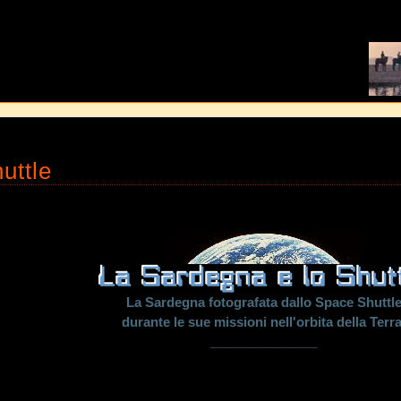
4/web21/web/base/x3.php
on line
15
uttle
La Sardegna fotografata dallo Space Shuttl
durante le sue missioni nell'orbita della Terra
____________________