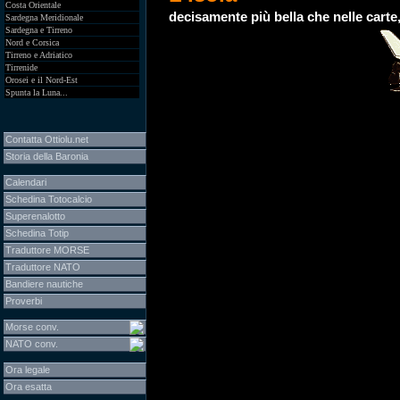
Costa Orientale
decisamente più bella che nelle carte,
Sardegna Meridionale
Sardegna e Tirreno
Nord e Corsica
Tirreno e Adriatico
Tirrenide
Orosei e il Nord-Est
Spunta la Luna...
Contatta Ottiolu.net
Storia della Baronia
Calendari
Schedina Totocalcio
Superenalotto
Schedina Totip
Traduttore MORSE
Traduttore NATO
Bandiere nautiche
Proverbi
Morse conv.
NATO conv.
Ora legale
Ora esatta