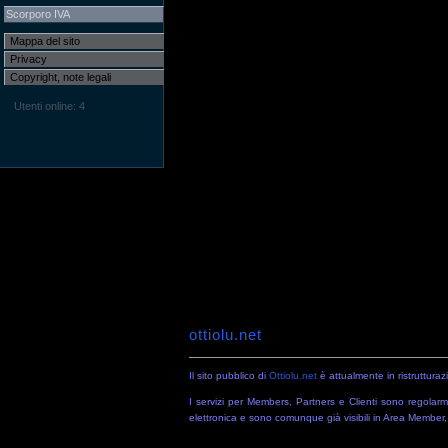
Scorporo IVA
Mappa del sito
Privacy
Copyright, note legali
Utenti online: 4
ottiolu.net
Il sito pubblico di
Ottiolu.net
è attualmente in ristruttura
I servizi per Members, Partners e Clienti sono regolarme
elettronica e sono comunque già visibili in Area Member, 